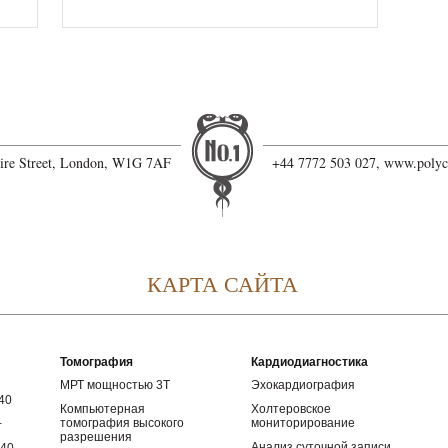
hire Street, London, W1G 7AF
+44 7772 503 027,
www.polyc
КАРТА САЙТА
Томография
Кардиодиагностика
МРТ мощностью 3Т
Эхокардиография
40
Компьютерная
Холтеровское
томография высокого
мониторирование
+
разрешения
Анализ суточной записи