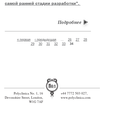
самой ранней стадии разработки".
Подробнее
Страницы
« первая
‹ предыдущая
…
26
27
28
29
30
31
32
33
34
Polyclinica No. 1, 16
+44 7772 503 027,
Devonshire Street, London,
www.polyclinica.com
W1G 7AF