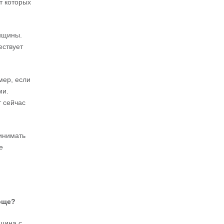
т которых
нщины.
ествует
мер, если
ми.
т сейчас
ринимать
е
още
?
нщина с