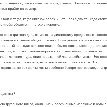
ле проведения диагностических исследований. Поэтому если женщ
стоит прийти на осмотр.
тоит и тогда, когда никакой болезни нет – раз в два-три года стоит
о чтобы убедиться, что все в порядке.
ке раз в три года делают мазок на диагностику предраковых состо
роводится врачами общей практики. Если результаты мазка не соо
, который проводит кольпоскопию – более тщательное и детализи
еколог, который специализируется в кольпоскопии, проводит это
ачает лечение – удаление пораженной части шейки матки. Это не
оторый может развиться, если вовремя не принять меры. Все
, страшны, но рак шейки матки особенно быстро прогрессирует и т
ациенты
?
нструального цикла, обильные и болезненные месячные и боли в 