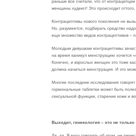
раньше все считали, что от контрацепции
женщины худеют! Это происходит оттого
Контрацептивы нового поколения не выз
Но, разумеется, подбирать средство надо
еще множество видов контрацептивов – п
Молодым девушкам контрацептивы зачаст
на время каникул менструацию хочется «
Конечно, и взрослых женщин это тоже каса
должна начаться менструация. И это мож
Многие последние исследования говорят 
гормональные таблетки может быть поле
сексуальной функции, старение кожи и во
Выходит
,
гинекология
–
это
не
только
Да, да. Я могу говорить об этом, не пер