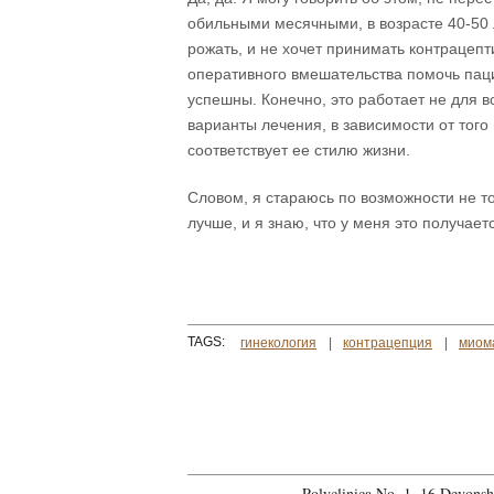
обильными месячными, в возрасте 40-50 л
рожать, и не хочет принимать контрацеп
оперативного вмешательства помочь пац
успешны. Конечно, это работает не для 
варианты лечения, в зависимости от того
соответствует ее стилю жизни.
Словом, я стараюсь по возможности не т
лучше, и я знаю, что у меня это получает
TAGS:
гинекология
контрацепция
миом
Polyclinica No. 1, 16 Devons