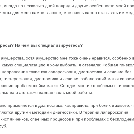
, иногда по несколько дней подряд и другие особенности моей п
иенты для меня самое главное, мне очень важно оказывать им ме
ересы
?
На
чем
вы
специализируетесь
?
 акушерства, хотя акушерство мне тоже очень нравится, особенно 
, какую специализацию я хочу выбрать, я отвечала: «общая гинеко
направления такие как лапароскопия, диагностика и лечение без
а; гистероскопия, диагностика и лечения заболеваний матки совр
лечение проблем шейки матки. Сегодня многие проблемы в гинекол
льства и это также важная часть моей работы.
но применяется в диагностике, как правило, при болях в животе, 
ляются другими методами диагностики. В терапии лапароскопия
кист яичников, спаечных процессов и при проблемах с бесплодием
руб.