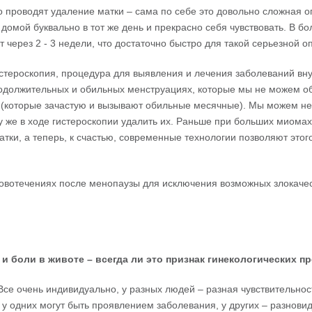
 проводят удаление матки – сама по себе это довольно сложная о
 домой буквально в тот же день и прекрасно себя чувствовать. В б
 через 2 - 3 недели, что достаточно быстро для такой серьезной о
стероскопия, процедура для выявления и лечения заболеваний вн
родолжительных и обильных менструациях, которые мы не можем о
 (которые зачастую и вызывают обильные месячные). Мы можем не
у же в ходе гистероскопии удалить их. Раньше при больших миомах
ки, а теперь, к счастью, современные технологии позволяют этог
кровотечениях после менопаузы для исключения возможных злокаче
и
боли
в
животе
–
всегда
ли
это
признак
гинекологических
пр
Все очень индивидуально, у разных людей – разная чувствительнос
у одних могут быть проявлением заболевания, у других – разнови