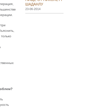
перация,
ШАДАНЛУ
ольшинстве
23-06-2014
перации.
утри
бъяснить,
 только
о
ственных
облем
?
ть
дность