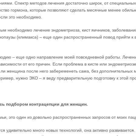
ниями. Спектр методов лечения достаточно широк, от специальных
ство гормона, которые позволяют сделать месячные менее обиль
если это необходимо.
рым необходимо лечение эндометриоза, кист яичников, заболевани
опаузы (климакса) – еще один распространенный повод прийти к в
лодию – еще одно направление моей повседневной работы. Лечен
висимости от его причин. Если проблема в кисте или эндометриозе,
 ли женщина после него забеременеть сама, без дополнительных 
апример, нужно ЭКО – я веду предварительную подготовку к этой пр
сь
подбором
контрацепции
для
женщин
.
мьи, это один из довольно распространенных запросов от моих пац
ется удивительно много новых технологий, она активно развивается.