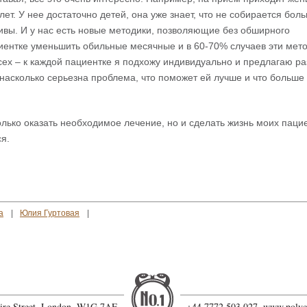
ет. У нее достаточно детей, она уже знает, что не собирается бол
тивы. И у нас есть новые методики, позволяющие без обширного
иентке уменьшить обильные месячные и в 60-70% случаев эти мет
всех – к каждой пациентке я подхожу индивидуально и предлагаю р
 насколько серьезна проблема, что поможет ей лучше и что больше
олько оказать необходимое лечение, но и сделать жизнь моих паци
ся.
а
Юлия Гуртовая
hire Street, London, W1G 7AF
+44 7772 503 027,
www.polyc