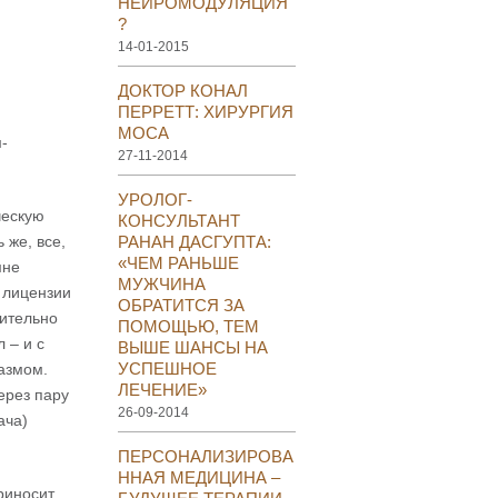
НЕЙРОМОДУЛЯЦИЯ
?
14-01-2015
ДОКТОР КОНАЛ
ПЕРРЕТТ: ХИРУРГИЯ
МОСА
-
27-11-2014
УРОЛОГ-
ческую
КОНСУЛЬТАНТ
 же, все,
РАНАН ДАСГУПТА:
«ЧЕМ РАНЬШЕ
мне
МУЖЧИНА
 лицензии
ОБРАТИТСЯ ЗА
рительно
ПОМОЩЬЮ, ТЕМ
 – и с
ВЫШЕ ШАНСЫ НА
УСПЕШНОЕ
иазмом.
ЛЕЧЕНИЕ»
ерез пару
26-09-2014
рача)
ПЕРСОНАЛИЗИРОВА
ННАЯ МЕДИЦИНА –
риносит