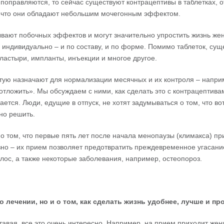
 поправляются, то сейчас существуют контрацептивы в таблетках, о
, что они обладают небольшим мочегонным эффектом.
ывают побочных эффектов и могут значительно упростить жизнь же
 индивидуально – и по составу, и по форме. Помимо таблеток, сущ
ластыри, импланты, инъекции и многое другое.
ую назначают для нормализации месячных и их контроля – напри
отложить». Мы обсуждаем с ними, как сделать это с контрацептива
ется. Люди, едущие в отпуск, не хотят задумываться о том, что во
но решить.
о том, что первые пять лет после начала менопаузы (климакса) п
зно – их прием позволяет предотвратить преждевременное угасани
лос, а также некоторые заболевания, например, остеопороз.
о
лечении
,
но
и
о
том
,
как
сделать
жизнь
удобнее
,
лучше
и
пр
еставая, все это очень интересно. Например, на прием приходит же