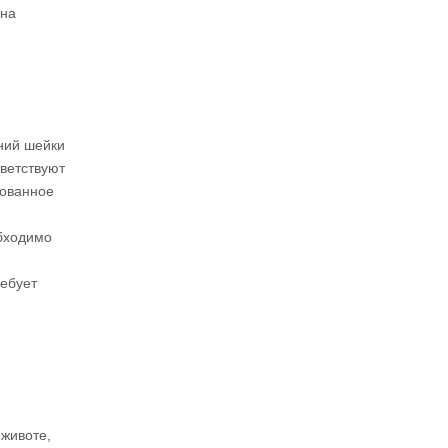
ина
яний шейки
тветствуют
рованное
обходимо
ребует
животе,