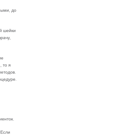
ными, до
й шейки
рачу,
ие
 то я
методов.
оцедуре.
иенток.
 Если