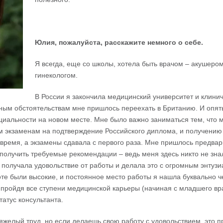
Юлия
,
пожалуйста
,
расскажите
немного
о
себе
.
Я всегда, еще со школы, хотела быть врачом – акушером
гинекологом.
В России я закончила медицинский университет и клини
йным обстоятельствам мне пришлось переехать в Британию. И опять
пециальности на новом месте. Мне было важно заниматься тем, что 
ым экзаменам на подтверждение Российского диплома, и получению
е время, а экзамены сдавала с первого раза. Мне пришлось предва
 получить требуемые рекомендации – ведь меня здесь никто не знал
 получала удовольствие от работы и делала это с огромным энтуз
оте были высокие, и постоянное место работы я нашла буквально ч
, пройдя все ступени медицинской карьеры (начиная с младшего в
атус консультанта.
яжелый труд, но если делаешь свою работу с удовольствием, это п