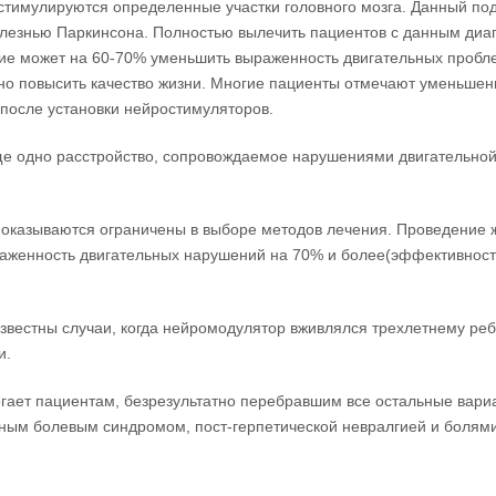
стимулируются определенные участки головного мозга. Данный по
олезнью Паркинсона. Полностью вылечить пациентов с данным диа
ние может на 60-70% уменьшить выраженность двигательных пробл
ьно повысить качество жизни. Многие пациенты отмечают уменьшен
после установки нейростимуляторов.
е одно расстройство, сопровождаемое нарушениями двигательно
 оказываются ограничены в выборе методов лечения. Проведение
аженность двигательных нарушений на 70% и более(эффективност
звестны случаи, когда нейромодулятор вживлялся трехлетнему реб
и.
огает пациентам, безрезультатно перебравшим все остальные вари
ным болевым синдромом, пост-герпетической невралгией и болями