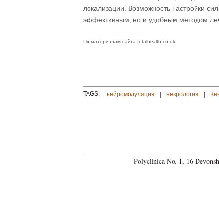
локализации. Возможность настройки сил
эффективным, но и удобным методом ле
По материалам сайта
totalhealth.co.uk
TAGS:
нейромодуляция
неврология
Ке
Polyclinica No. 1, 16 Devons