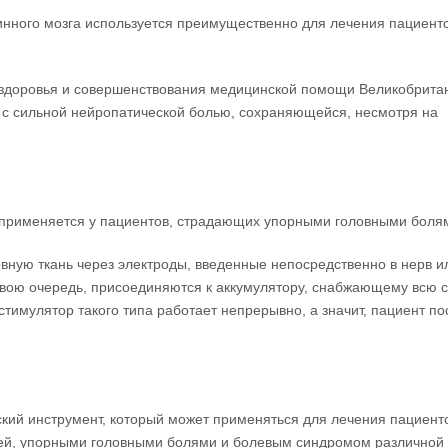
инного мозга используется преимущественно для лечения пациенто
ы здоровья и совершенствования медицинской помощи Великобрита
с сильной нейропатической болью, сохраняющейся, несмотря на
применяется у пациентов, страдающих упорными головными боля
вную ткань через электроды, введенные непосредственно в нерв и
свою очередь, присоединяются к аккумулятору, снабжающему всю 
стимулятор такого типа работает непрерывно, а значит, пациент п
ий инструмент, который может применяться для лечения пациенто
ией, упорными головными болями и болевым синдромом различной