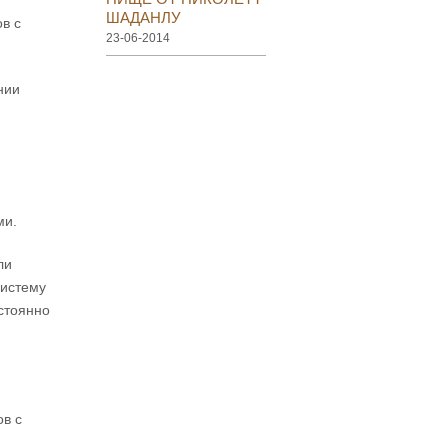
ШАДАНЛУ
в с
23-06-2014
нии
ми.
ли
систему
остоянно
в с