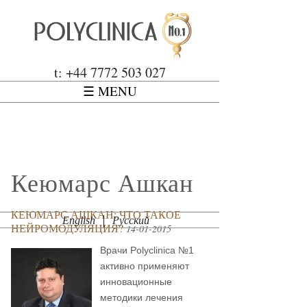
Перейти к основному содержанию
Polyclinica
t: +44 7772 503 027
☰ MENU
Кеюмарс Ашкан
КЕЮМАРС АШКАН: ЧТО ТАКОЕ
English
Русский
НЕЙРОМОДУЛЯЦИЯ?
14-01-2015
Врачи Polyclinica №1
активно применяют
инновационные
методики лечения