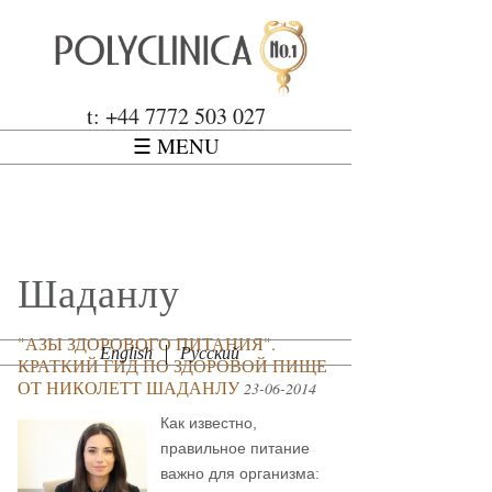
Перейти к основному содержанию
Polyclinica
t: +44 7772 503 027
☰ MENU
Шаданлу
"АЗЫ ЗДОРОВОГО ПИТАНИЯ".
English
Русский
КРАТКИЙ ГИД ПО ЗДОРОВОЙ ПИЩЕ
ОТ НИКОЛЕТТ ШАДАНЛУ
23-06-2014
Как известно,
правильное питание
важно для организма: